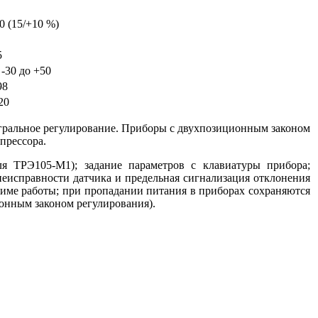
0 (15/+10 %)
5
 -30 до +50
98
20
гральное регулирование. Приборы с двухпозиционным законом
прессора.
я ТРЭ105-М1); задание параметров с клавиатуры прибора;
неисправности датчика и предельная сигнализация отклонения
име работы; при пропадании питания в приборах сохраняются
онным законом регулирования).