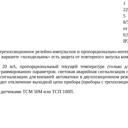
1
22
5
8/
от
0,
IР
 трехпозиционное релейно-импульсное и пропорционально-инте
 варианте «холодильник» есть защита от повторного запуска ком
 20 мА, пропорциональный текущей температуре (только дл
рограммированию параметров; световая аварийная сигнализация 
й сигнализации для внешней автоматики в двухпозиционном реж
ходит отключение выходной цепи прибора (приборы с трехпозици
е с датчиками ТСМ 50М или ТСП 100П.