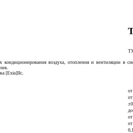
ТУ
х кондиционирования воздуха, отопления и вентиляции в с
ния.
 [Ехia]IIc.
от
от
±0
до
от
от
0,